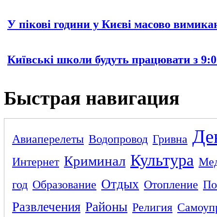
У пікові години у Києві масово вимика
Київські школи будуть працювати з 9:0
Быстрая навигация
Де
Авиаперелеты
Водопровод
Гривна
Культура
Криминал
Интернет
Ме
Отдых
год
Образование
Отопление
По
Развлечения
Районы
Религия
Самоуп