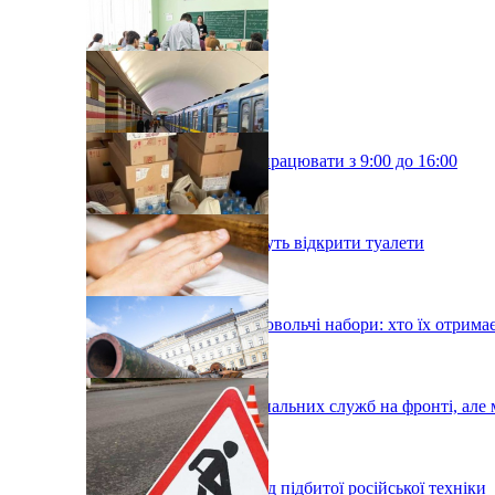
Київські школи будуть працювати з 9:00 до 16:00
У київському метро хочуть відкрити туалети
У Києві роздадуть продовольчі набори: хто їх отрима
Тисячі робітників комунальних служб на фронті, але 
У Києві проходить парад підбитої російської техніки